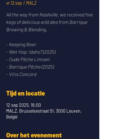
vr 12 sep
  |  
MALZ
All the way from Nashville, we received five
kegs of delicious wild ales from Barrique
Brewing & Blending.
- Keeping Beer
- Wet Hop: Idaho7 (2025)
- Oude Pêche Limoen
- Barrique Pêche (2025)
- Vitis Concord
Tijd en locatie
12 sep 2025, 16:00
MALZ, Brusselsestraat 51, 3000 Leuven,
België
Over het evenement