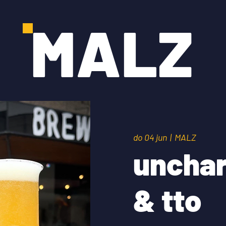
MALZ
do 04 jun
  |  
MALZ
uncha
& tto