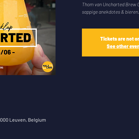
Thom van Uncharted Brew Co
sappige anekdotes & bieren
Tickets are not o
See other eve
 3000 Leuven, Belgium