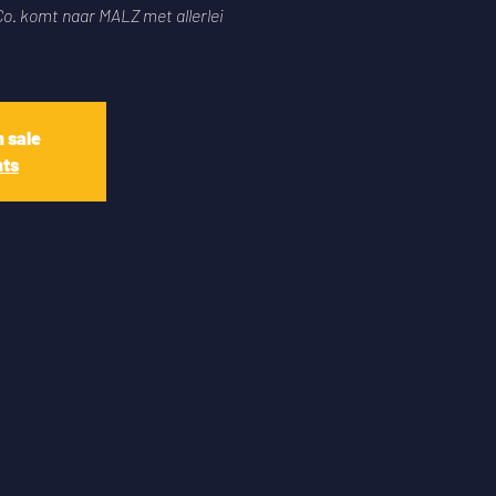
. komt naar MALZ met allerlei
.
n sale
nts