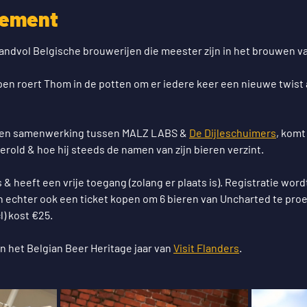
nement
andvol Belgische brouwerijen die meester zijn in het brouwen va
en roert Thom in de potten om er iedere keer een nieuwe twist 
 een samenwerking tussen MALZ LABS & 
De Dijleschuimers
, komt
gerold & hoe hij steeds de namen van zijn bieren verzint. 
 & heeft een vrije toegang (zolang er plaats is). Registratie wo
an echter ook een ticket kopen om 6 bieren van Uncharted te pro
l) kost €25.
 het Belgian Beer Heritage jaar van 
Visit Flanders
. 