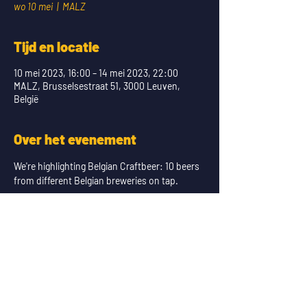
wo 10 mei
  |  
MALZ
Tijd en locatie
10 mei 2023, 16:00 – 14 mei 2023, 22:00
MALZ, Brusselsestraat 51, 3000 Leuven,
België
Over het evenement
We're highlighting Belgian Craftbeer: 10 beers 
from different Belgian breweries on tap.