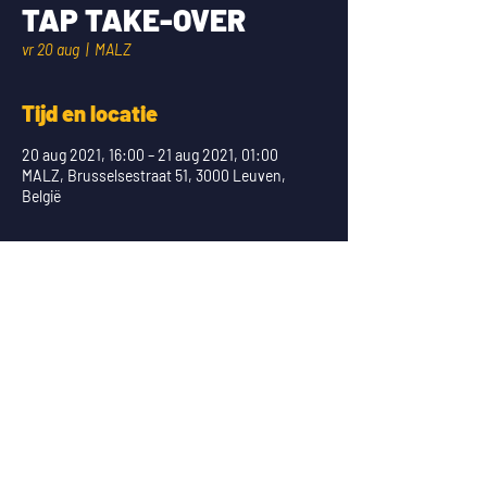
TAP TAKE-OVER
vr 20 aug
  |  
MALZ
Tijd en locatie
20 aug 2021, 16:00 – 21 aug 2021, 01:00
MALZ, Brusselsestraat 51, 3000 Leuven,
België