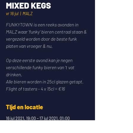
MIXED KEGS
vr 16 jul
  |  
MALZ
FUNKYTOWN is een reeks avonden in
MALZ waar 'funky' bieren centraal staan &
vergezeld worden door de beste funk
platen van vroeger & nu.
Op deze eerste avond kan je negen
verschillende funky bieren van 't vat
drinken.
Alle bieren worden in 25cl glazen getapt.
Flight of tasters - 4 x 15cl = €16
Tijd en locatie
16 jul 2021, 19:00 – 17 jul 2021, 01:00
MALZ, Brusselsestraat 51, 3000 Leuven,
België