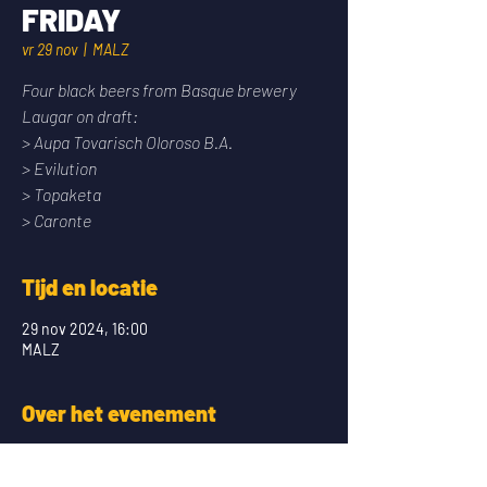
FRIDAY
vr 29 nov
  |  
MALZ
Four black beers from Basque brewery
Laugar on draft:
> Aupa Tovarisch Oloroso B.A.
> Evilution
> Topaketa
> Caronte
Tijd en locatie
29 nov 2024, 16:00
MALZ
Over het evenement