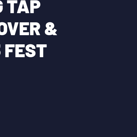
G TAP
OVER &
3 FEST