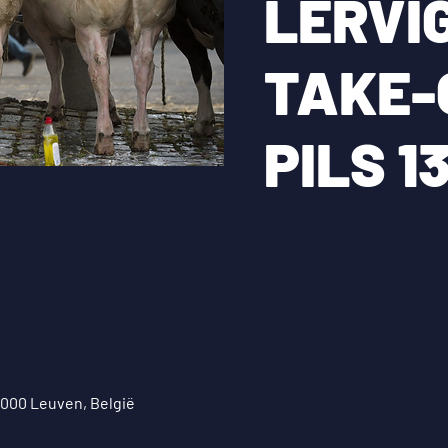
LERVI
TAKE-
PILS 1
3000 Leuven, België