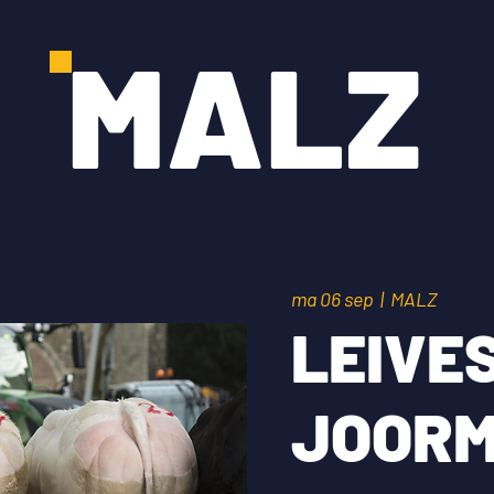
MALZ
ma 06 sep
  |  
MALZ
LEIVE
JOORM