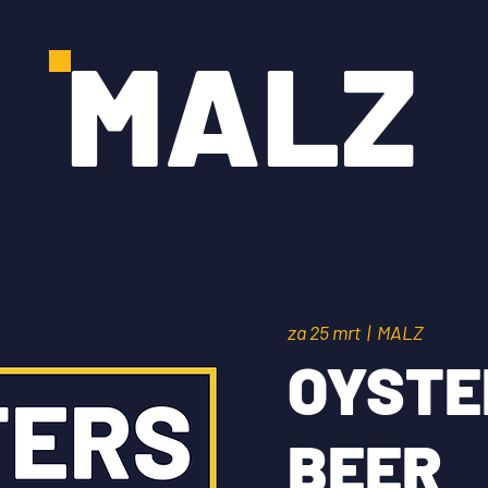
MALZ
za 25 mrt
  |  
MALZ
OYSTE
BEER