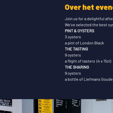
Over het eve
Join us for a delightful af
We've selected the best oys
PINT & OYSTERS
3 oysters
a pint of London Black
THE TASTING
9 oysters
a flight of tasters  (4 x 15cl)
THE SHARING
9 oysters
a bottle of Liefmans Goud